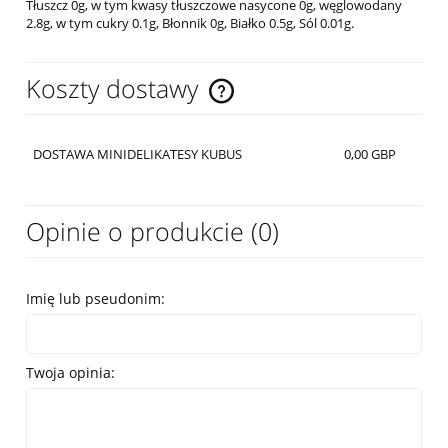
Tłuszcz 0g, w tym kwasy tłuszczowe nasycone 0g, węglowodany
2.8g, w tym cukry 0.1g, Błonnik 0g, Białko 0.5g, Sól 0.01g.
Koszty dostawy
Cena nie zawiera ewentualnych kosztów płatności
DOSTAWA MINIDELIKATESY KUBUS
0,00 GBP
Opinie o produkcie (0)
Imię lub pseudonim:
Twoja opinia: