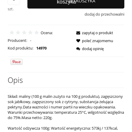
DO KOSZYKA
szt.
dodaj do przechowalni
Ocena:
zapytaj o produkt
Producent:
-
poleć znajomemu
Kod produktu:
14970
dodaj opinię
Opis
Skład: maliny (100 g malin zużyto na 100 g produktu), zagęszczony
sok jabłkowy, zagęszczony sok z cytryny, substancja żelująca
pektyny.Data ważności i numer partii na wieczku opakowania.
Warunki przechowywania: temperatura 25°C, wilgotność względna
do 75%.Masa netto: 220g.
Wartość odżywcza 100g: Wartość energetyczna: 573kj / 137kcal,