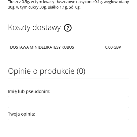
Tłuszcz 0.5g, w tym kwasy tłuszczowe nasycone 0.1g, węglowodany
30g, w tym cukry 30g, Białko 1.1g, Sól 0g.
Koszty dostawy
Cena nie zawiera ewentualnych kosztów płatności
DOSTAWA MINIDELIKATESY KUBUS
0,00 GBP
Opinie o produkcie (0)
Imię lub pseudonim:
Twoja opinia: